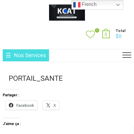
French
0
Total
0
$
0
Nos Services
PORTAIL_SANTE
Partager :
Facebook
X
J’aime ça :