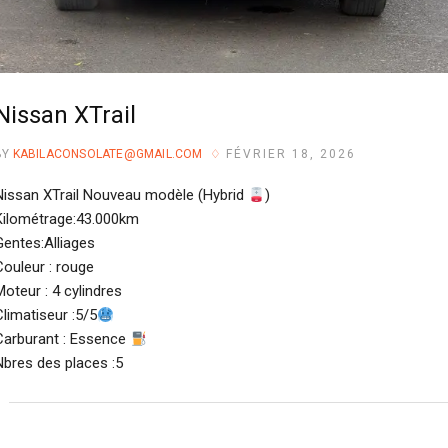
Nissan XTrail
BY
KABILACONSOLATE@GMAIL.COM
FÉVRIER 18, 2026
Nissan XTrail Nouveau modèle (Hybrid
)
Kilométrage:43.000km
Gentes:Alliages
Couleur : rouge
Moteur : 4 cylindres
Climatiseur :5/5
Carburant : Essence
Nbres des places :5