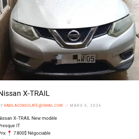
Nissan X-TRAIL
BY
KABILACONSOLATE@GMAIL.COM
MARS 6, 2026
Nissan X-TRAIL New modèle
Presque IT
Prix
7.800$ Négociable