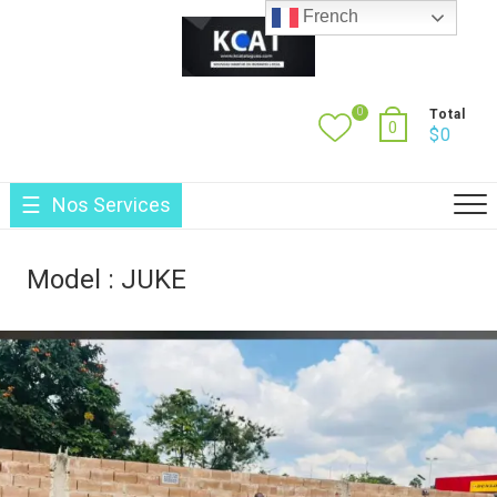
Skip
French
to
content
0
Total
0
$
0
Nos Services
Model :
JUKE