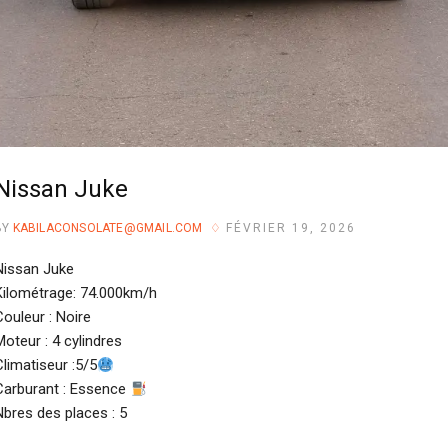
Nissan Juke
BY
KABILACONSOLATE@GMAIL.COM
FÉVRIER 19, 2026
Nissan Juke
Kilométrage: 74.000km/h
Couleur : Noire
Moteur : 4 cylindres
Climatiseur :5/5
Carburant : Essence
Nbres des places : 5