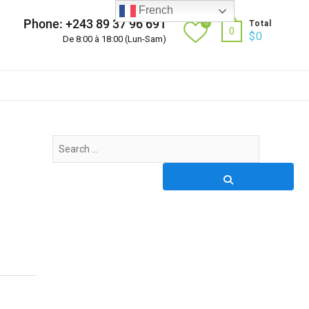
French
Phone: +243 89 37 96 691
0
Total
0
$
0
De 8:00 à 18:00 (Lun-Sam)
Search
…