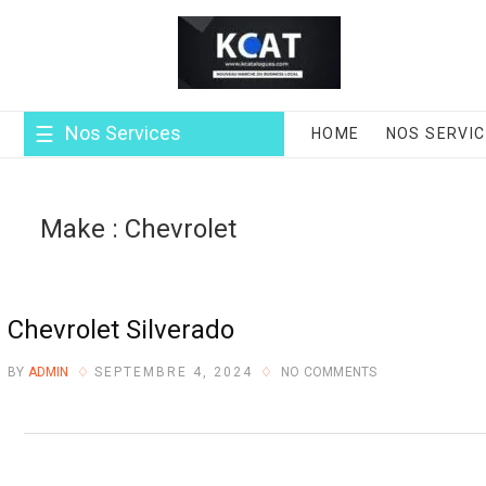
Skip
to
content
Nos Services
HOME
NOS SERVI
Make :
Chevrolet
Chevrolet Silverado
BY
ADMIN
SEPTEMBRE 4, 2024
NO COMMENTS