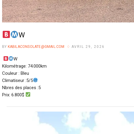
W
BY
KABILACONSOLATE@GMAIL.COM
AVRIL 29, 2026
W
Kilométrage: 74.000km
Couleur : Bleu
Climatiseur :5/5
Nbres des places :5
Prix: 6.800$