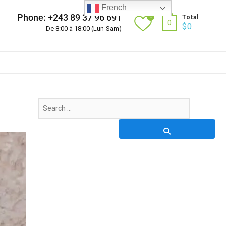
French
Phone: +243 89 37 96 691
0
Total
0
$
0
De 8:00 à 18:00 (Lun-Sam)
Search
…