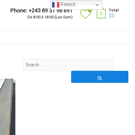
French
Phone: +243 89 37 96 691
0
Total
0
$
0
De 8:00 à 18:00 (Lun-Sam)
Search
…