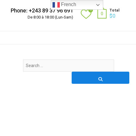
French
Phone: +243 89 37 96 691
0
Total
0
$
0
De 8:00 à 18:00 (Lun-Sam)