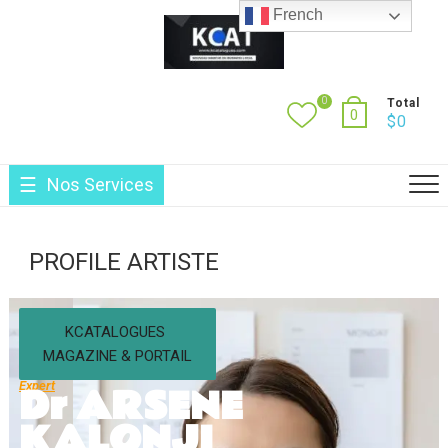
French
0
Total
0
$
0
Nos Services
PROFILE ARTISTE
KCATALOGUES
MAGAZINE & PORTAIL
Expert
Dr ARSENE
KALONJI