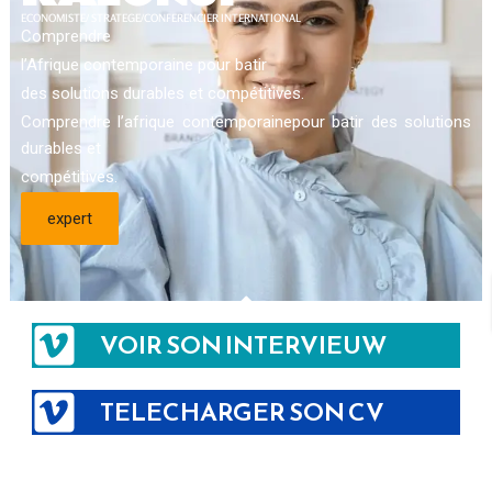
ECONOMISTE/ STRATEGE/CONFERENCIER INTERNATIONAL
Comprendre
l’Afrique contemporaine pour batir
des solutions durables et compétitives.
Comprendre l’afrique contemporainepour batir des solutions
durables et
compétitives.
expert
VOIR SON INTERVIEUW
TELECHARGER SON CV