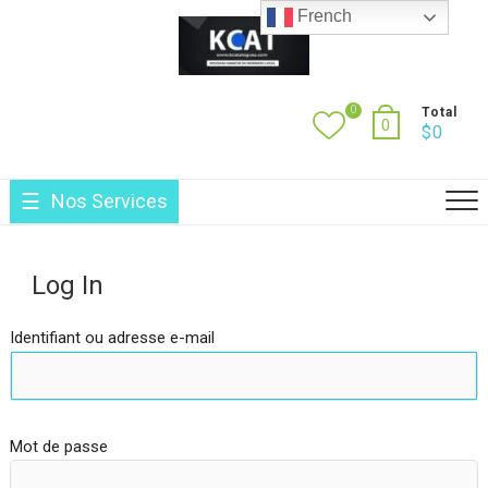
Skip
French
to
content
0
Total
0
$
0
Nos Services
Log In
Identifiant ou adresse e-mail
Mot de passe